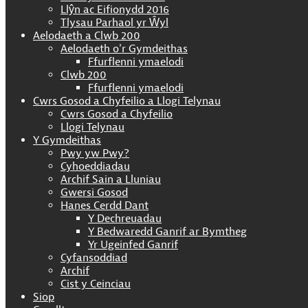
Llŷn ac Eifionydd 2016
Tlysau Parhaol yr Ŵyl
Aelodaeth a Clwb 200
Aelodaeth o'r Gymdeithas
Ffurflenni ymaelodi
Clwb 200
Ffurflenni ymaelodi
Cwrs Gosod a Chyfeilio a Llogi Telynau
Cwrs Gosod a Chyfeilio
Llogi Telynau
Y Gymdeithas
Pwy yw Pwy?
Cyhoeddiadau
Archif Sain a Lluniau
Gwersi Gosod
Hanes Cerdd Dant
Y Dechreuadau
Y Bedwaredd Ganrif ar Bymtheg
Yr Ugeinfed Ganrif
Cyfansoddiad
Archif
Cist y Ceinciau
Siop