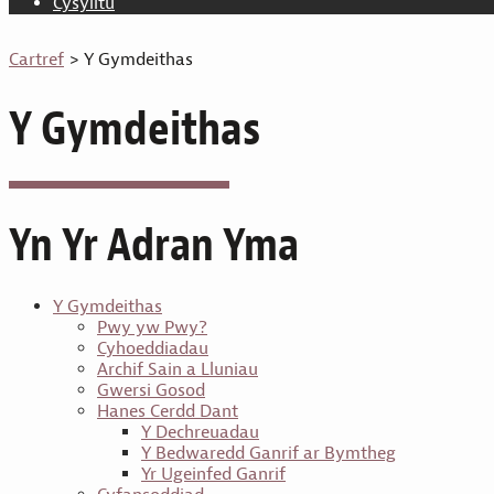
Cysylltu
Cartref
> Y Gymdeithas
Y Gymdeithas
Yn Yr Adran Yma
Y Gymdeithas
Pwy yw Pwy?
Cyhoeddiadau
Archif Sain a Lluniau
Gwersi Gosod
Hanes Cerdd Dant
Y Dechreuadau
Y Bedwaredd Ganrif ar Bymtheg
Yr Ugeinfed Ganrif