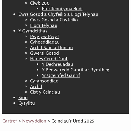
Clwb 200
Ffurflenni ymaelodi
Cwrs Gosod a Chyfeilio a Llogi Telynau
Cwrs Gosod a Chyfeilio
Llogi Telynau
Y Gymdeithas
Pwy yw Pwy?
Cyhoeddiadau
Archif Sain a Lluniau
Gwersi Gosod
Hanes Cerdd Dant
Y Dechreuadau
Y Bedwaredd Ganrif ar Bymtheg
Yr Ugeinfed Ganrif
Cyfansoddiad
Archif
Cist y Ceinciau
Siop
Cysylltu
Cartref
>
Newyddion
> Ceinciau'r Urdd 2025