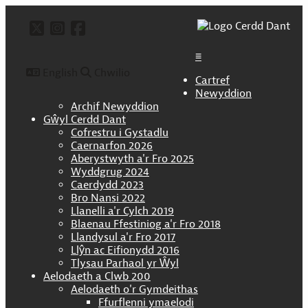
twitter
@CerddDant ar Twitter
instagram
@cerdd_dant ar instagram
facebook
Cymdeithas Cerdd Dant Cymru
≡
English
Chwilio
Cartref
Newyddion
Archif Newyddion
Gŵyl Cerdd Dant
Cofrestru i Gystadlu
Caernarfon 2026
Aberystwyth a'r Fro 2025
Wyddgrug 2024
Caerdydd 2023
Bro Nansi 2022
Llanelli a'r Cylch 2019
Blaenau Ffestiniog a'r Fro 2018
Llandysul a'r Fro 2017
Llŷn ac Eifionydd 2016
Tlysau Parhaol yr Ŵyl
Aelodaeth a Clwb 200
Aelodaeth o'r Gymdeithas
Ffurflenni ymaelodi